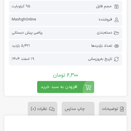
حجم فایل
95 کیلوبایت
فروشنده
MashghOnline
دسته‌بندی
ریاضی پیش دبستانی
تعداد بازدیدها
5,421 بازدید
تاریخ به‌روز‌رسانی
19 اسفند 1404
6,300
تومان
افزودن به سبد خرید
توضیحات
چاپ مدارس
نظرات (0)