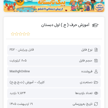
آموزش حرف ( ح ) اول دبستان
نوع فایل
قابل ویرایش - PDF
حجم فایل
805 کیلوبایت
فروشنده
MashghOnline
دسته‌بندی
کاربرگ – آموزش (ث،ج،چ،ح)
تعداد بازدیدها
7,524 بازدید
تاریخ به‌روز‌رسانی
19 اردیبهشت 1405