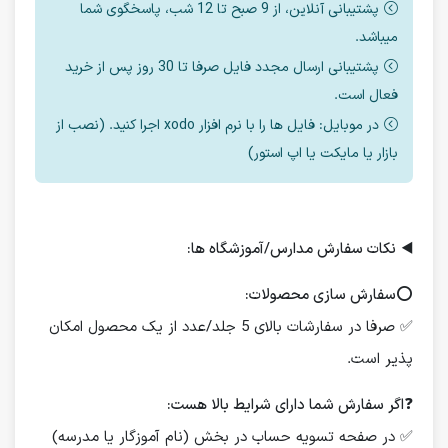
پشتیبانی آنلاین، از 9 صبح تا 12 شب، پاسخگوی شما
میباشد.
پشتیبانی ارسال مجدد فایل صرفا تا 30 روز پس از خرید
فعال است.
در موبایل: فایل ها را با نرم افزار xodo اجرا کنید. (نصب از
بازار یا مایکت یا اپ استور)
◀️
نکات سفارش مدارس/آموزشگاه ها:
⭕️
سفارش سازی محصولات:
✅ صرفا در سفارشات بالای 5 جلد/عدد از یک محصول امکان
پذیر است.
❓
اگر سفارش شما دارای شرایط بالا هست:
✅ در صفحه تسویه حساب در بخش (نام آموزگار یا مدرسه)