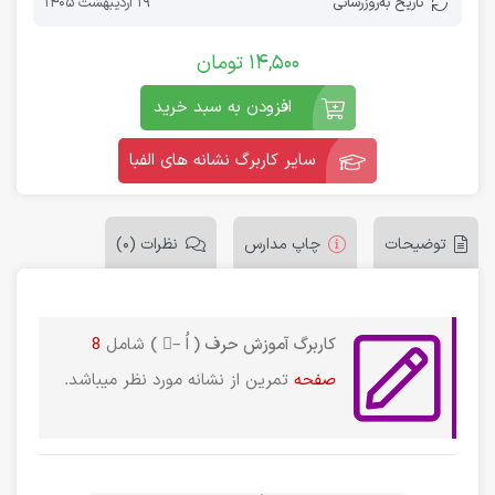
تاریخ به‌روز‌رسانی
19 اردیبهشت 1405
14,500
تومان
افزودن به سبد خرید
سایر کاربرگ نشانه های الفبا
توضیحات
چاپ مدارس
نظرات (0)
کاربرگ آموزش حرف ( اُ –ُ )
شامل
8
صفحه
تمرین از نشانه مورد نظر میباشد.