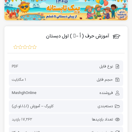
آموزش حرف ( اُ –ُ ) اول دبستان
نوع فایل
PDF
حجم فایل
1 مگابایت
فروشنده
MashghOnline
دسته‌بندی
کاربرگ – آموزش (اَ،اِ،اُ،او،ای)
تعداد بازدیدها
17,262 بازدید