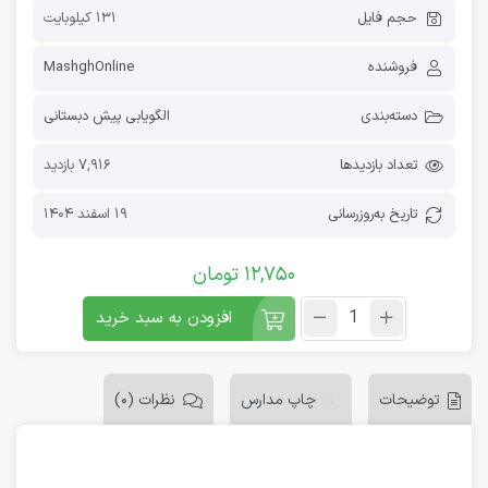
حجم فایل
131 کیلوبایت
فروشنده
MashghOnline
دسته‌بندی
الگویابی پیش دبستانی
تعداد بازدیدها
7,916 بازدید
تاریخ به‌روز‌رسانی
19 اسفند 1404
12,750
تومان
افزودن به سبد خرید
توضیحات
چاپ مدارس
نظرات (0)