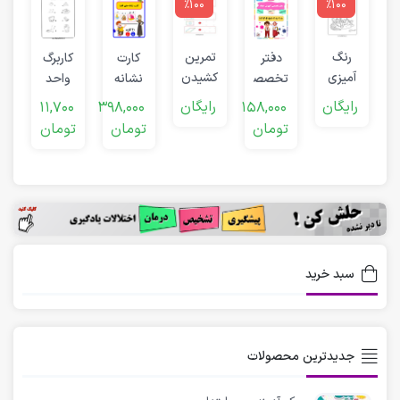
٪100
٪100
ت
رنگ
تمرین
دفتر
کارت
کاربرگ
ک
آمیزی
کشیدن
تخصصی
نشانه
واحد
کودکان
الگو
آموزش
های
کار
0
رایگان
رایگان
11,700
398,000
158,000
ک
پیش
اعداد
الفبا
(اعضای
ت
تومان
تومان
تومان
دبستانی
بدن)
سبد خرید
جدیدترین محصولات