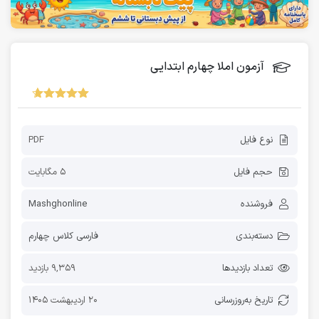
آزمون املا چهارم ابتدایی
نوع فایل
PDF
حجم فایل
5 مگابایت
فروشنده
Mashghonline
دسته‌بندی
فارسی کلاس چهارم
تعداد بازدیدها
9,359 بازدید
تاریخ به‌روز‌رسانی
20 اردیبهشت 1405