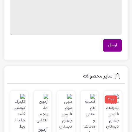
سایر محصولات
٪100
آزمون
ف