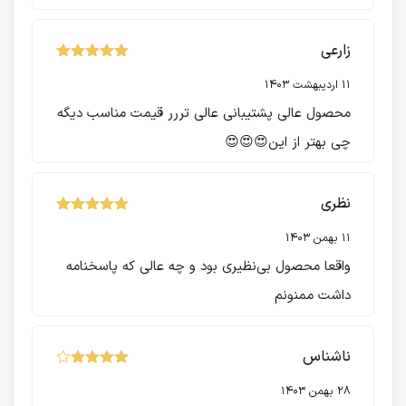
زارعی
نمره
از 5
5
11 اردیبهشت 1403
محصول عالی پشتیبانی عالی تررر قیمت مناسب دیگه
چی بهتر از این😍😍😍
نظری
نمره
از 5
5
11 بهمن 1403
واقعا محصول بی‌نظیری بود و چه عالی که پاسخنامه
داشت ممنونم
ناشناس
نمره
از
4
5
28 بهمن 1403