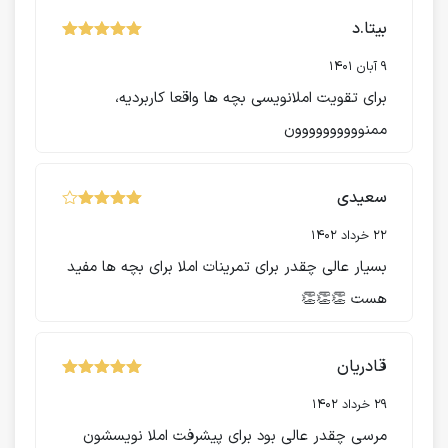
بیتا.د
نمره
از 5
5
9 آبان 1401
برای تقویت املانویسی بچه ها واقعا کاربردیه،
ممنوووووووووون
سعیدی
نمره
از
4
5
22 خرداد 1402
بسیار عالی چقدر برای تمرینات املا برای بچه ها مفید
هست 👏👏👏
قادریان
نمره
از 5
5
29 خرداد 1402
مرسی چقدر عالی بود برای پیشرفت املا نویسشون