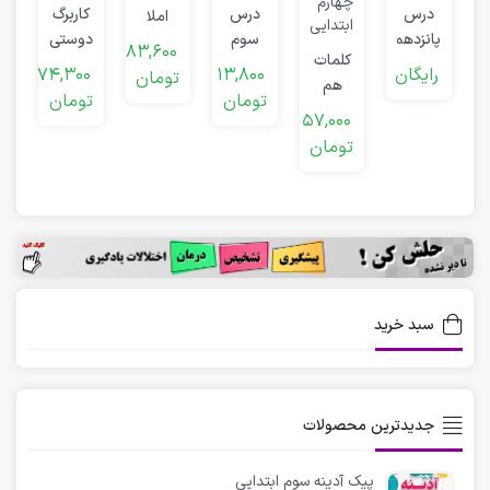
ر
درس
درس
کاربرگ
املا
چ
پانزدهم
سوم
دوستی
پنجم
د
83,600
کلمات
فارسی
فارسی
کلمه
ابتدایی
رایگان
13,800
74,300
تومان
هم
چهارم
چهارم
ها با اِ
تومان
تومان
معنی
دبستان
دبستان
ربط
57,000
و
تومان
مخالف
چهارم
ابتدایی
سبد خرید
جدیدترین محصولات
پیک آدینه سوم ابتدایی