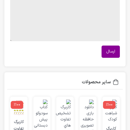
سایر محصولات
٪100
٪100
کاربرگ
س
کاربرگ
تفاوت