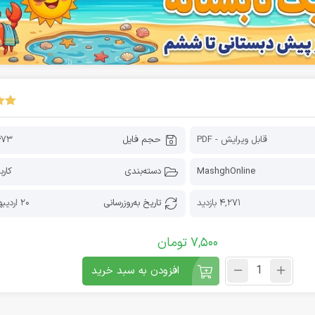
قابل ویرایش - PDF
حجم فایل
473 کیلوب
MashghOnline
دسته‌بندی
کارب
4,271 بازدید
تاریخ به‌روز‌رسانی
20 اردیبهشت 1405
7,500
تومان
افزودن به سبد خرید