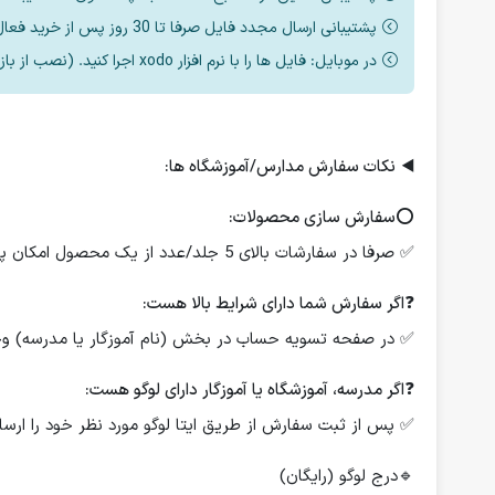
پشتیبانی ارسال مجدد فایل صرفا تا 30 روز پس از خرید فعال است.
در موبایل: فایل ها را با نرم افزار xodo اجرا کنید. (نصب از بازار یا مایکت یا اپ استور)
◀️
نکات سفارش مدارس/آموزشگاه ها:
⭕️
سفارش سازی محصولات:
✅ صرفا در سفارشات بالای 5 جلد/عدد از یک محصول امکان پذیر است.
❓
اگر سفارش شما دارای شرایط بالا هست:
✅ در صفحه تسویه حساب در بخش (نام آموزگار یا مدرسه) وجود
❓
اگر مدرسه، آموزشگاه یا آموزگار دارای لوگو هست:
✅ پس از ثبت سفارش از طریق ایتا لوگو مورد نظر خود را ارسال
🔹درج لوگو (رایگان)