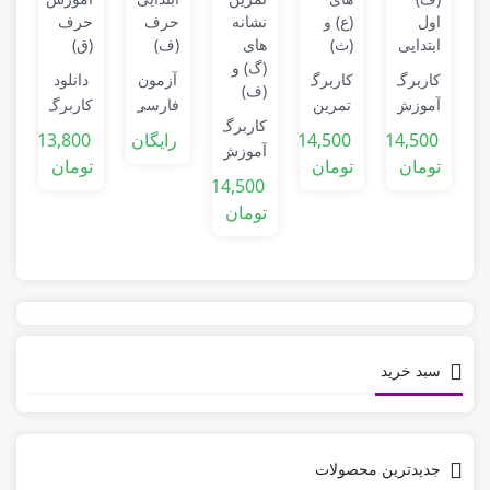
گ
ن
ر
کاربرگ
کاربرگ
آزمون
دانلود
ک
آموزش
تمرین
فارسی
کاربرگ
کاربرگ
نشانه
نشانه
اول
جامع
14,500
14,500
رایگان
13,800
آموزش
(ف)
های
ابتدایی
آموزش
تومان
تومان
تومان
و
اول
(ع) و
حرف
حرف
14,500
تمرین
ابتدایی
(ث)
(ف)
(ق)
تومان
نشانه
های
(گ) و
(ف)
سبد خرید
جدیدترین محصولات