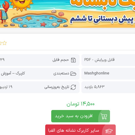
قابل ویرایش - PDF
حجم فایل
429 کیلوب
Mashghonline
دسته‌بندی
کاربرگ – آموزش 
5,863 بازدید
تاریخ به‌روز‌رسانی
19 اردیبهشت 1405
14,500
تومان
افزودن به سبد خرید
سایر کاربرگ نشانه های الفبا