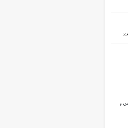
نند
رس و