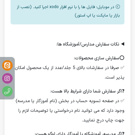
در موبایل: فایل ها را با نرم افزار xodo اجرا کنید. (نصب از
بازار یا مایکت یا اپ استور)
◀️
نکات سفارش مدارس/آموزشگاه ها:
⭕️
سفارش سازی محصولات:
✅ صرفا در سفارشات بالای 5 جلد/عدد از یک محصول امکان
پذیر است.
❓
اگر سفارش شما دارای شرایط بالا هست:
✅ در صفحه تسویه حساب در بخش (نام آموزگار یا مدرسه)
وجود دارد که می توانید نام درخواستی یا توضیحات لازم را
جهت چاپ درج نمایید.
❓
اگر مدرسه، آموزشگاه یا آموزگار دارای لوگو هست: