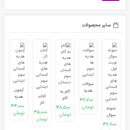
سایر محصولات
سوالات
آزمون
هدیه
گام به
کتاب
هدیه
ها
گام
46,700
کار
های
سوم
هدیه
44,000
تومان
48,500
نمونه
هدیه
آسمانی
ابتدایی
های
45,000
تومان
تومان
سوال
های
سوم
آسمان
تومان
نوبت
آسمانی
ابتدایی
46,700
سوم
اول
سوم