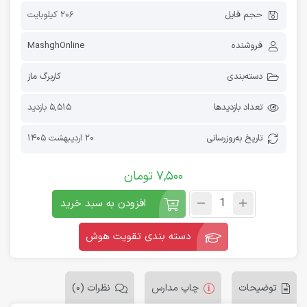
حجم فایل
206 کیلوبایت
فروشنده
MashghOnline
دسته‌بندی
کاربرگ ماز
تعداد بازدیدها
5,515 بازدید
تاریخ به‌روز‌رسانی
20 اردیبهشت 1405
7,500
تومان
افزودن به سبد خرید
دسته بندی تقویت هوش
توضیحات
چاپ مدارس
نظرات (0)