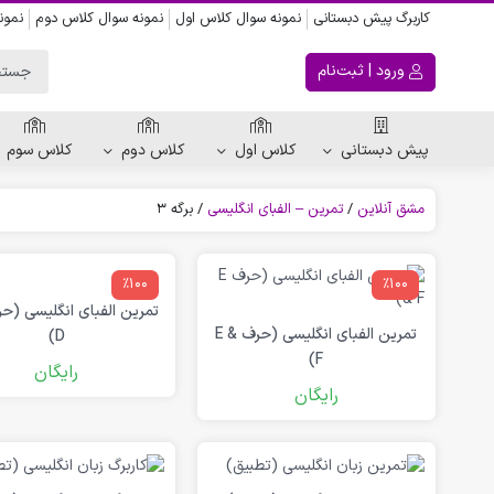
کاربرگ پیش دبستانی
نمونه سوال کلاس اول
نمونه سوال کلاس دوم
نمون
ورود | ثبت‌نام
پیش دبستانی
کلاس اول
کلاس دوم
کلاس سوم
مشق آنلاین
/
تمرین – الفبای انگلیسی
/
برگه 3
ریاضی پیش دبستانی
٪100
کاربرگ اعداد
٪100
کاربرگ تقارن ، قرینه
تمرین الفبای انگلیسی (حرف E &
D)
الگویابی پیش دبستانی
F)
رایگان
رایگان
پکیج های پیش دبستانی
کتاب پیش دبستانی