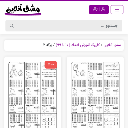
|
مشق آنلاین
/
کاربرگ آموزش اعداد (10 تا 99)
/
برگه 2
٪100