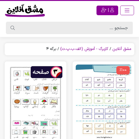
|
مشق آنلاین
/
کاربرگ - آموزش (الف،ب،پ،ت)
/
برگه 4
٪100