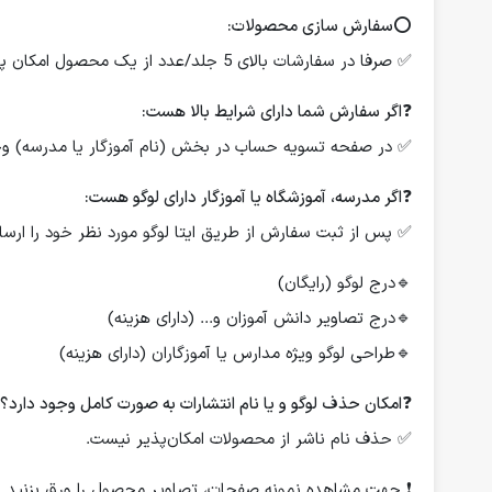
⭕️
سفارش سازی محصولات:
✅ صرفا در سفارشات بالای 5 جلد/عدد از یک محصول امکان پذیر است.
❓
اگر سفارش شما دارای شرایط بالا هست:
✅ در صفحه تسویه حساب در بخش (نام آموزگار یا مدرسه) وجود
❓
اگر مدرسه، آموزشگاه یا آموزگار دارای لوگو هست:
✅ پس از ثبت سفارش از طریق ایتا لوگو مورد نظر خود را ارسال
🔹درج لوگو (رایگان)
🔹درج تصاویر دانش آموزان و... (دارای هزینه)
🔹طراحی لوگو ویژه مدارس یا آموزگاران (دارای هزینه)
❓
امکان حذف لوگو و یا نام انتشارات به صورت کامل وجود دارد؟
✅ حذف نام ناشر از محصولات امکان‌پذیر نیست.
❗️ جهت مشاهده نمونه صفحات، تصاویر محصول را ورق بزنید.