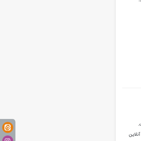
.
نلاین