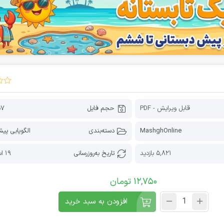
قابل ویرایش - PDF
حجم فایل
57 کیل
MashghOnline
دسته‌بندی
الگویابی پی
5,821 بازدید
تاریخ به‌روز‌رسانی
19 اسفند 1404
12,750
تومان
افزودن به سبد خرید